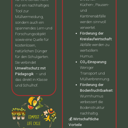
Küchen-, Pausen-
nur ein nachhaltiges
und
Tool zur
Kantinenabfälle
Müllvermeidung,
werden sinnvoll
sondern auch ein
verwertet.
spannendes Lern-und
Förderung der
Forschungsobjekt
Kreislaufwirtschaft
:
sowie eine Quelle für
Abfälle werden zu
kostenlosen,
wertvollem
natürlichen Dünger
Humus.
für den Schulgarten.
CO₂-Einsparung
:
Sie verbindet
Weniger
Umweltschutz mit
Transport und
Pädagogik
– und
Müllverbrennung.
das direkt in Klasse
Förderung der
und Schulhof.
Bodenfruchtbarkeit
:
Wurmhumus
verbessert die
Bodenstruktur
nachhaltig.
💰 Wirtschaftliche
Vorteile