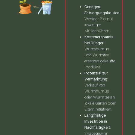
Geringere
Entsorgungskosten
:
Weniger Biomüll
= weniger
Müllgebühren.
Kostenersparnis
bei Dünger
:
Wurmhumus
und Wurmtee
ersetzen gekaufte
Produkte.
Potenzial zur
Vermarktung
:
Verkauf von
Wurmhumus
oder Wurmtee an
lokale Gärten oder
Elterninitiativen.
Langfristige
Investition in
Nachhaltigkeit
:
Imagegewinn