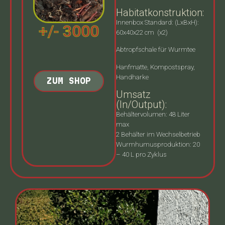
Habitatkonstruktion:
Innenbox Standard: (LxBxH):
+/- 3000
60x40x22 cm (x2)
Abtropfschale für Wurmtee
Hanfmatte, Kompostspray,
Handharke
ZUM SHOP
Umsatz
(In/Output):
Behältervolumen: 48 Liter
max
2 Behälter im Wechselbetrieb
Wurmhumusproduktion: 20
– 40 L pro Zyklus