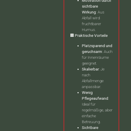
Motivation durch
sichtbare
Wirkung
: Aus
Abfall wird
fruchtbarer
Humus.
🏢 Praktische Vorteile
Platzsparend und
geruchsarm
: Auch
für Innenräume
geeignet.
Skalierbar
: Je
nach
Abfallmenge
anpassbar.
Wenig
Pflegeaufwand
:
Ideal für
regelmäßige, aber
einfache
Betreuung.
Sichtbare