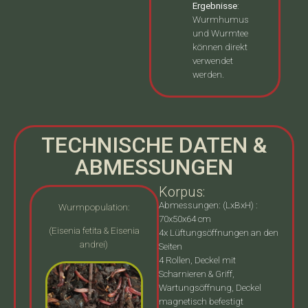
Ergebnisse
:
Wurmhumus
und Wurmtee
können direkt
verwendet
werden.
TECHNISCHE DATEN &
ABMESSUNGEN
Korpus:
Abmessungen: (LxBxH) :
Wurmpopulation:
70x50x64 cm
(Eisenia fetita & Eisenia
4x Lüftungsöffnungen an den
andrei)
Seiten
4 Rollen, Deckel mit
Scharnieren & Griff,
Wartungsöffnung, Deckel
magnetisch befestigt