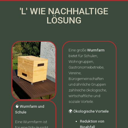
'L' WIE NACHHALTIGE
LÖSUNG
Eine große
Wurmfarm
bietet für Schulen,
Wohngruppen,
Gastronomiebetriebe,
Vereine,
Bürogemeinschaften
und ähnliche Gruppen
zahlreiche ökologische,
wirtschaftliche und
soziale Vorteile.
🧠 Wurmfarm und
🌍 Ökologische Vorteile
Schule
Reduktion von
Eine Wurmfarm ist
Bioabfall
:
für eine Schule nicht